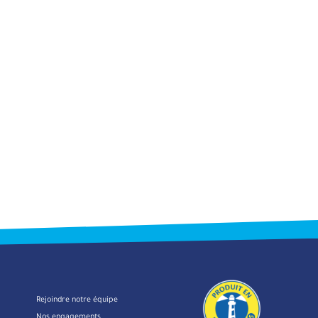
🌊Bouée tractée, ski nautique,
wakeboard... autant d'activités qui offrent
des moments de partage, de convivialité
et de sensations sur l'eau.
Pour que le plaisir soit au rendez-vous,
quelques règles
simples
permettent de naviguer et de (...)
...
LIRE LA SUITE
Rejoindre notre équipe
Nos engagements