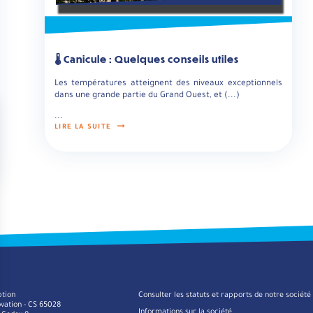
🌡️ Canicule : Quelques conseils utiles
Les températures atteignent des niveaux exceptionnels
dans une grande partie du Grand Ouest, et (...)
...
LIRE LA SUITE
ption
Consulter les statuts et rapports de notre société
ovation - CS 65028
Informations sur la société