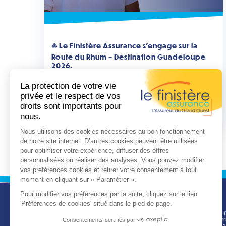
⛵ Le Finistère Assurance s’engage sur la
Route du Rhum – Destination Guadeloupe
2026.
⛵ Le Finistère Assurance acteur reconnu de l’assurance
plaisance dans le Grand Ouest, (...)
...
LIRE LA SUITE
CONTACT
Service souscri
8 route de l’inn