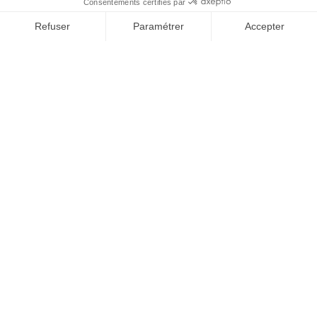
Au sein de la DSI, vous êtes garant de la sécurité,
de la performance et de la cohérence des
infrastructures IT.
Détails de l'offre
Postuler à l'offre
- Inspecteur Technico-commercial H/F
Dans le cadre de son développement, Le
Finistère Assurance recrute un Inspecteur(trice)
technico-commercial(e) en CDI sur la
Normandie.