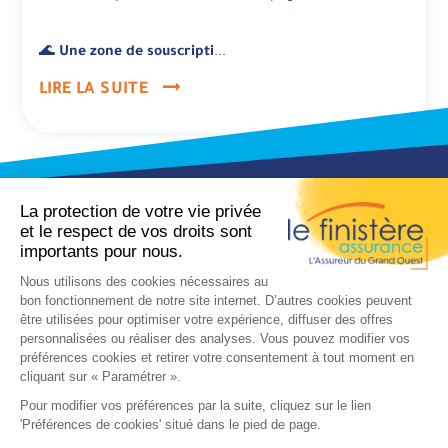
🌊
Une zone de souscripti
...
LIRE LA SUITE
Consulter les statuts et rapports de
CONTACT
notre société
Service souscription
Rejoindre notre équipe
8 route de l’innovation - CS 65028
29556 QUIMPER Cedex 9
Informations sur la société
Nous écrire
Nos engagements
Eco-circulaire IDU/IREP N° FR350187_03BUOE